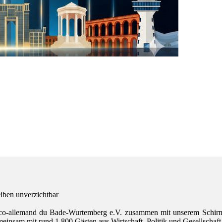
iben unverzichtbar
anco-allemand du Bade-Wurtemberg e.V. zusammen mit unserem Schir
insam mit rund 1.800 Gästen aus Wirtschaft, Politik und Gesellschaft