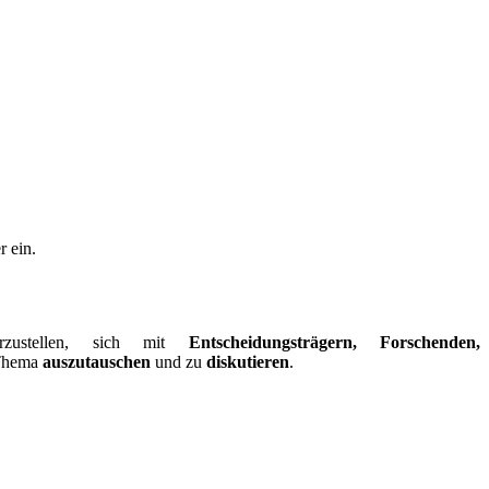
r ein.
orzustellen, sich mit
Entscheidungsträgern, Forschenden,
 Thema
auszutauschen
und zu
diskutieren
.